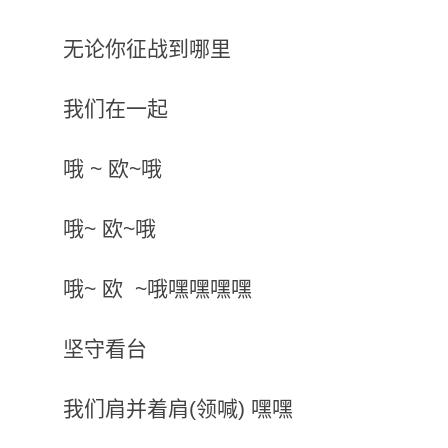
无论你征战到哪里
我们在一起
哦 ~ 欧~哦
哦~ 欧~哦
哦~ 欧 ~哦嘿嘿嘿嘿
坚守看台
我们肩并着肩(领喊) 嘿嘿