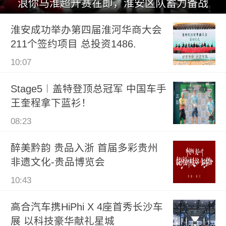
浪你马淮超开赛在即，淮安区队蓄力备战
淮安成功举办第四届淮河华商大会
211个签约项目 总投资1486.
10:07
Stage5︱盖特登顶总冠军 中国车手
王奎程拿下蓝衫！
08:23
醉美黔韵 贵品入浙 首届多彩贵州
非遗文化-贵品博览会
10:43
高合汽车携HiPhi X 4座首秀长沙车
展 以科技豪华献礼星城