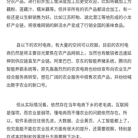
分农产品，进行初步加工或深度加工后更受欢迎，比如将藕加工为
藕粉、莲藕汁、糯米藕等。但并非所有的农产品都适合加工，有一
些还是以生鲜销售为好。比如江苏盱眙、湖北潜江等地形成的小龙
虾产业链，将很难网销的鲜活水产变成了行销全国的美味食品。
县以下的农村电商，有大量的空间可以挖掘，目前的农村电
商仍然是将主要目光聚焦在农产品网销上，当然也有敏锐者迅速延
伸到供应链直至产业链。阿里巴巴、京东的智能养猪系统，腾讯的
智能养鹅系统等，原先轰轰烈烈的农资电商也纷纷宣布向农业生产
综合服务商转型，想在广阔的农业服务中搭售农资产品，并纷纷喊
出数字农业的新口号。
但从实际情况看，依然存在当年电商下乡的老毛病，互联网
是强项，而农业是弱项，懂电商而不懂农业的问题依然存在。所
以，软件系统往往很先进，大数据、企业黄页、人工智能都上了，
但究竟能不能在农业技术方面有很大的提升，还需要观察，特别是
在成本控制和效率提升方面要狠下功夫。