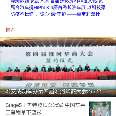
醉美黔韵 贵品入浙 首届多彩贵州非遗文化-贵
高合汽车携HiPhi X 4座首秀长沙车展 以科技豪
防疫不松懈 ，暖心”嘉”守护 ——嘉宝莉双针
推荐
淮安成功举办第四届淮河华商大会211个签约项目 总投资1486.
Stage5︱盖特登顶总冠军 中国车手
王奎程拿下蓝衫！