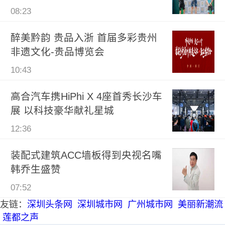
08:23
醉美黔韵 贵品入浙 首届多彩贵州
非遗文化-贵品博览会
10:43
高合汽车携HiPhi X 4座首秀长沙车
展 以科技豪华献礼星城
12:36
装配式建筑ACC墙板得到央视名嘴
韩乔生盛赞
07:52
友链：
深圳头条网
深圳城市网
广州城市网
美丽新潮流
莲都之声